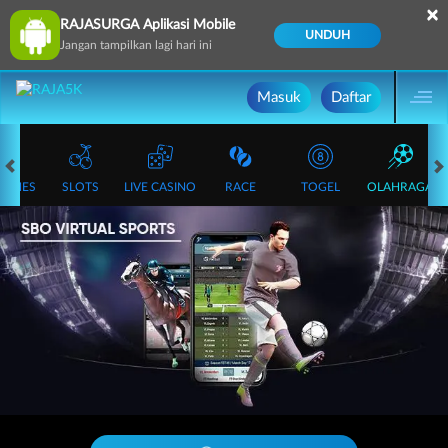
×
RAJASURGA Aplikasi Mobile
UNDUH
Jangan tampilkan lagi hari ini
Masuk
Daftar
GAMES
SLOTS
LIVE CASINO
RACE
TOGEL
OLAHRAGA