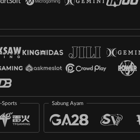
-Sports
Sabung Ayam