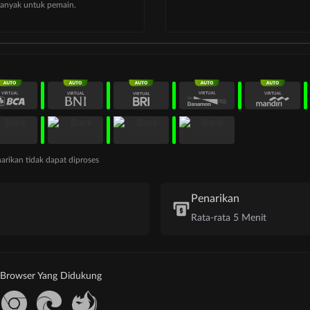
banyak untuk pemain.
arikan tidak dapat diproses
Penarikan
Rata-rata 5 Menit
Browser Yang Didukung