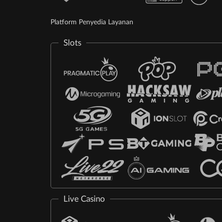
Platform Penyedia Layanan
Slots
Live Casino