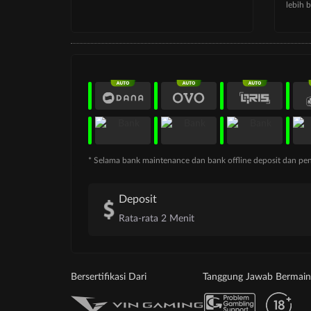
lebih 
* Selama bank maintenance dan bank offline deposit dan pen
Deposit
Rata-rata 2 Menit
Bersertifikasi Dari
Tanggung Jawab Bermain