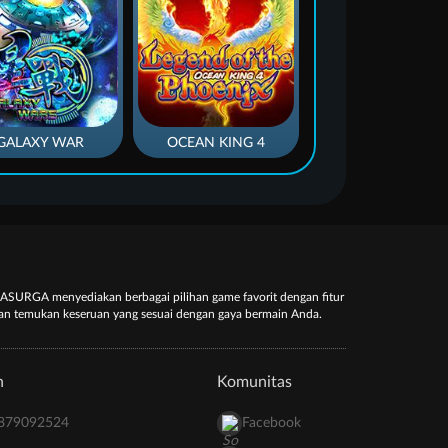
GALAXY WAR
OCEAN KING 4
ASURGA menyediakan berbagai pilihan game favorit dengan fitur
 dan temukan keseruan yang sesuai dengan gaya bermain Anda.
n
Komunitas
879092524
Facebook