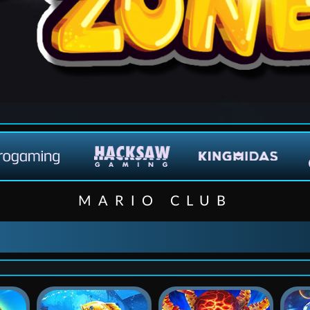
MARIO CLUB