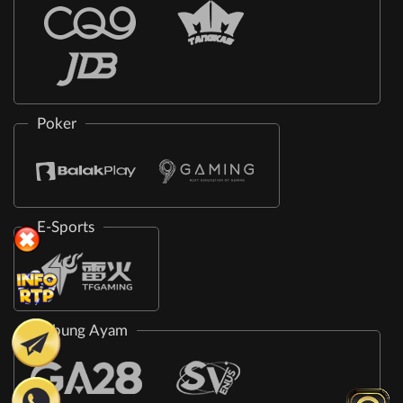
Poker
E-Sports
Sabung Ayam