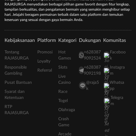
RAJASURGA menyediakan berbagai pilihan game favorit dengan fitur lengkap,
tampilan berkualitas, dan pengalaman bermain yang semakin menghibur setiap
hari. Jelajahi beragam permainan terbaik dalam satu platform dan temukan
keseruan yang sesuai dengan gaya bermain Anda.
Kebijaksanaan
Platform
Kategori
Dukungan
Komunitas
Tentang
Promosi
Hot
+628387
Faceboo
RAJASURGA
Games
9092524
k
Loyalty
Responsible
Slots
+628387
Instagra
Referral
Gambling
9092198
m
Live
Pusat Bantuan
Casino
@raja5
Whatsa
k
pp
Syarat dan
Race
Ketentuan
Telegra
Togel
m
RTP
Olahraga
RAJASURGA
Crash
Game
Arcade