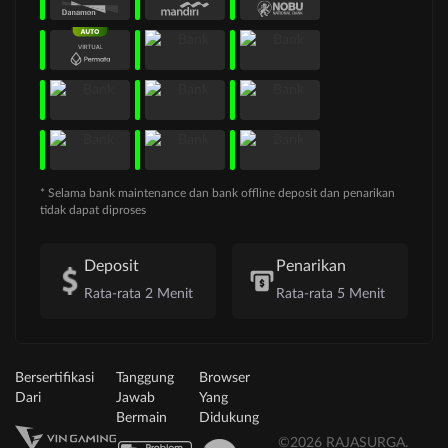
* Selama bank maintenance dan bank offline deposit dan penarikan
tidak dapat diproses
Deposit
Penarikan
Rata-rata 2 Menit
Rata-rata 5 Menit
Bersertifikasi
Tanggung
Browser
Dari
Jawab
Yang
Bermain
Didukung
©2026 RAJASURGA.