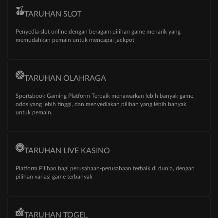
TARUHAN SLOT
Penyedia slot online dengan beragam pilihan game menarik yang
memudahkan pemain untuk mencapai jackpot
TARUHAN OLAHRAGA
Sportsbook Gaming Platform Terbaik menawarkan lebih banyak game,
odds yang lebih tinggi, dan menyediakan pilihan yang lebih banyak
untuk pemain.
TARUHAN LIVE KASINO
Platform Pilihan bagi perusahaan-perusahaan terbaik di dunia, dengan
pilihan variasi game terbanyak
TARUHAN TOGEL