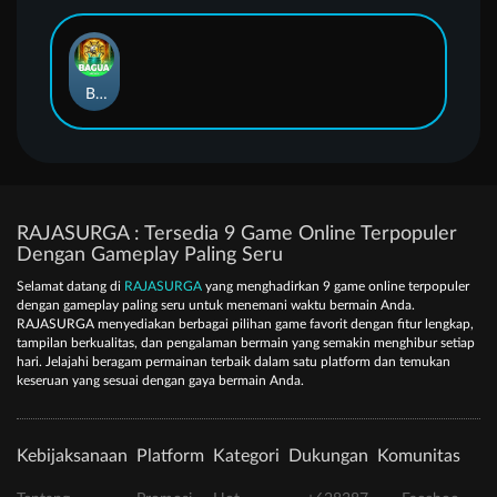
Bagua
RAJASURGA : Tersedia 9 Game Online Terpopuler
Dengan Gameplay Paling Seru
Selamat datang di
RAJASURGA
yang menghadirkan 9 game online terpopuler
dengan gameplay paling seru untuk menemani waktu bermain Anda.
RAJASURGA menyediakan berbagai pilihan game favorit dengan fitur lengkap,
tampilan berkualitas, dan pengalaman bermain yang semakin menghibur setiap
hari. Jelajahi beragam permainan terbaik dalam satu platform dan temukan
keseruan yang sesuai dengan gaya bermain Anda.
Kebijaksanaan
Platform
Kategori
Dukungan
Komunitas