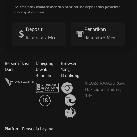
* Selama bank maintenance dan bank offline deposit dan penarikan
tidak dapat diproses
Deposit
Penarikan
Rata-rata 2 Menit
Rata-rata 5 Menit
Bersertifikasi
Tanggung
Browser
Dari
Jawab
Yang
Bermain
Didukung
©2026 RAJASURGA.
Hak cipta dilindungi |
18+
Platform Penyedia Layanan