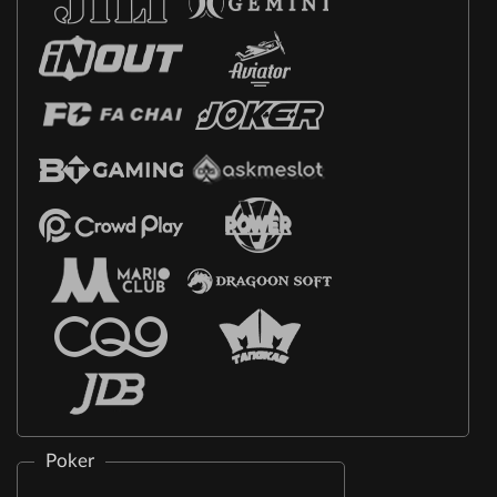
Poker