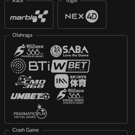
Race
Togel
Olahraga
Crash Game