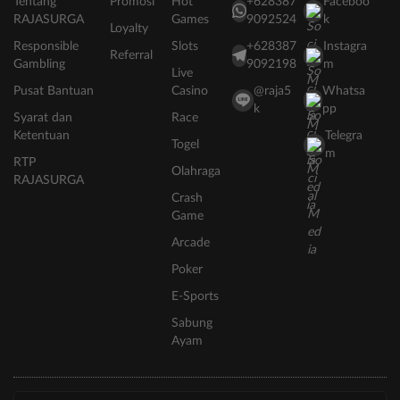
Tentang
Promosi
Hot
+628387
Faceboo
RAJASURGA
Games
9092524
k
Loyalty
Responsible
Slots
+628387
Instagra
Referral
Gambling
9092198
m
Live
Pusat Bantuan
Casino
@raja5
Whatsa
k
pp
Syarat dan
Race
Ketentuan
Telegra
Togel
m
RTP
Olahraga
RAJASURGA
Crash
Game
Arcade
Poker
E-Sports
Sabung
Ayam