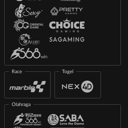
Race
Togel
Olahraga