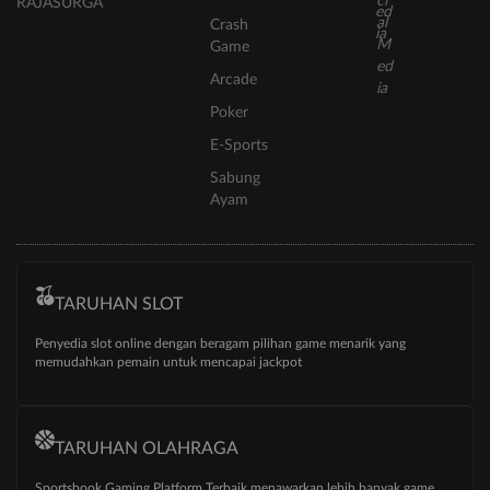
RAJASURGA
Crash
Game
Arcade
Poker
E-Sports
Sabung
Ayam
TARUHAN SLOT
Penyedia slot online dengan beragam pilihan game menarik yang
memudahkan pemain untuk mencapai jackpot
TARUHAN OLAHRAGA
Sportsbook Gaming Platform Terbaik menawarkan lebih banyak game,