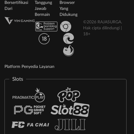
Bersertifikasi
Tanggung
Browser
Dari
Jawab
Yang
Bermain
Didukung
©2026 RAJASURGA.
Hak cipta dilindungi |
18+
Platform Penyedia Layanan
Slots