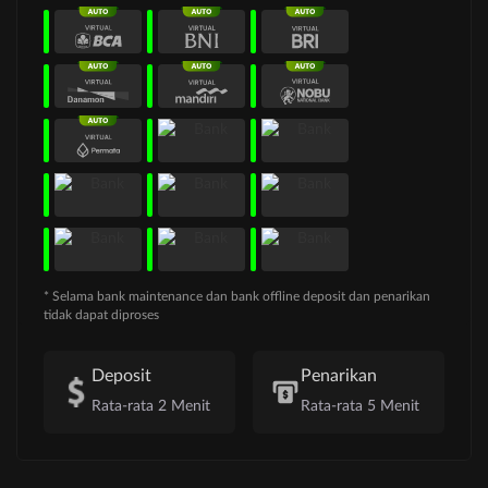
* Selama bank maintenance dan bank offline deposit dan penarikan
tidak dapat diproses
Deposit
Penarikan
Rata-rata 2 Menit
Rata-rata 5 Menit