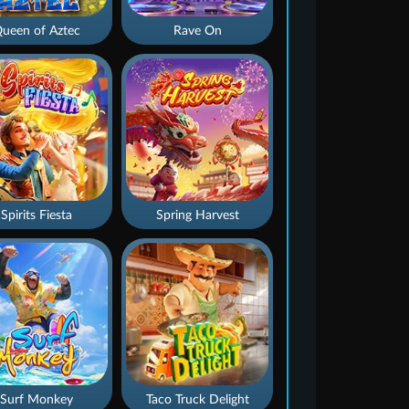
ueen of Aztec
Rave On
Spirits Fiesta
Spring Harvest
Surf Monkey
Taco Truck Delight