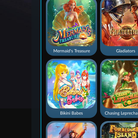
Mermaid's Treasure
Gladiators
Bikini Babes