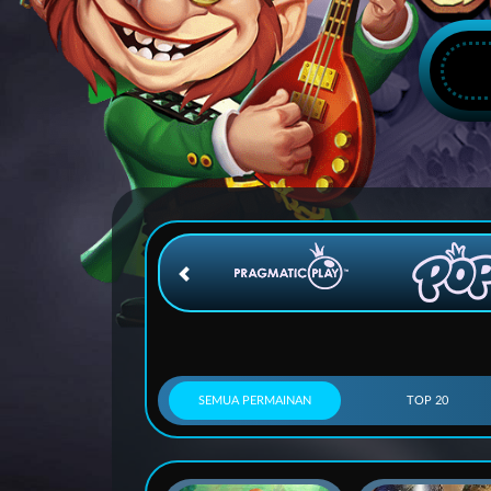
SEMUA PERMAINAN
TOP 20