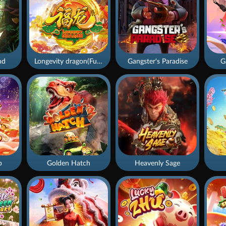
nd
Longevity dragon(Fulong)
Gangster's Paradise
G
p
Golden Hatch
Heavenly Sage