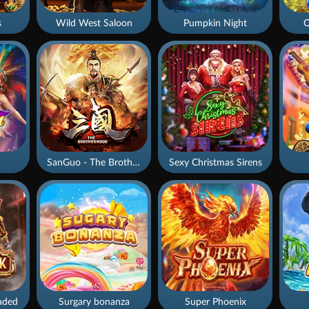
s
Wild West Saloon
Pumpkin Night
Q
a
SanGuo - The Brotherhood
Sexy Christmas Sirens
aded
Surgary bonanza
Super Phoenix