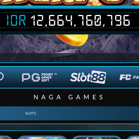
IDR
12,664,760,796
NAGA GAMES
SLOTS