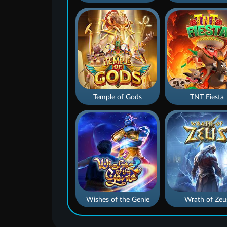
Temple of Gods
TNT Fiesta
Wishes of the Genie
Wrath of Zeu