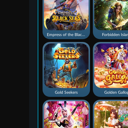
Empress of the Black Seas
Forbidden Isla
Gold Seekers
Golden Gallo