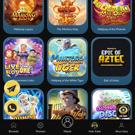
Mahjong Legacy
The Monkey King
Mahjong of the Phoenix
Government Joke
Mahjong of the White Tiger
Epic of Aztec
Beranda
Promosi
Masuk
Hub. Kami
Akun Saya
The Beat of Olympus 1000
Mafia Ways
Government Disco