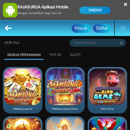
×
RAJASURGA Aplikasi Mobile
UNDUH
Jangan tampilkan lagi hari ini
Masuk
Daftar
AMB Slot
SEMUA PERMAINAN
TOP 20
SLOTS
Mahjong Legend
Mahjong Legend Xmas
Dino Gems