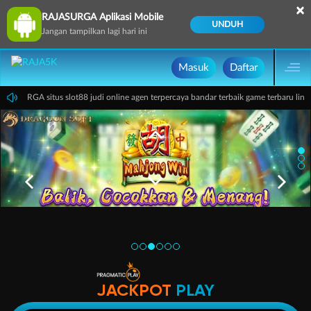
×
RAJASURGA Aplikasi Mobile
UNDUH
Jangan tampilkan lagi hari ini
Masuk
Daftar
RAJASURGA situs slot88 judi online agen terpercaya bandar terbaik game terbaru link 
JACKPOT
PLAY