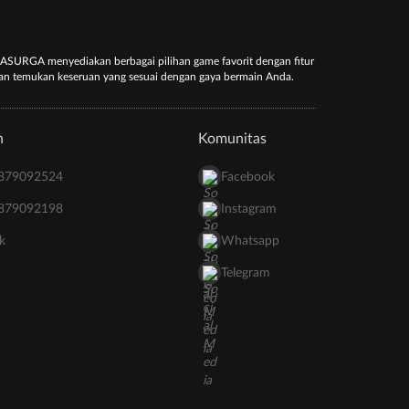
ASURGA menyediakan berbagai pilihan game favorit dengan fitur
 dan temukan keseruan yang sesuai dengan gaya bermain Anda.
n
Komunitas
879092524
Facebook
879092198
Instagram
k
Whatsapp
Telegram