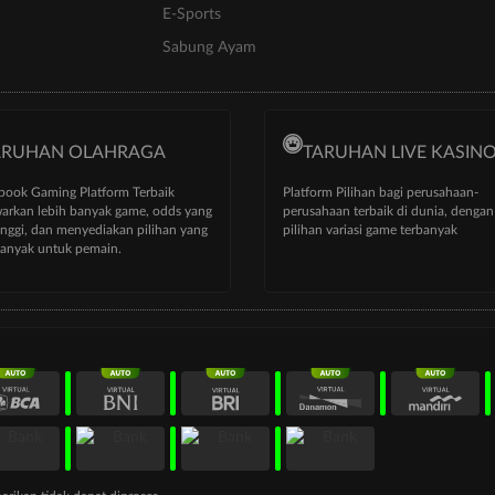
E-Sports
Sabung Ayam
ARUHAN OLAHRAGA
TARUHAN LIVE KASIN
book Gaming Platform Terbaik
Platform Pilihan bagi perusahaan-
rkan lebih banyak game, odds yang
perusahaan terbaik di dunia, dengan
tinggi, dan menyediakan pilihan yang
pilihan variasi game terbanyak
banyak untuk pemain.