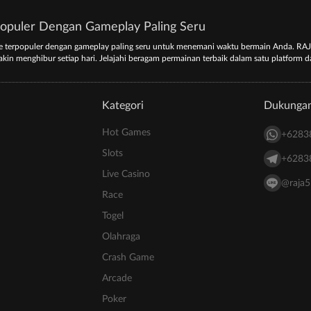
opuler Dengan Gameplay Paling Seru
 terpopuler dengan gameplay paling seru untuk menemani waktu bermain Anda. RAJ
akin menghibur setiap hari. Jelajahi beragam permainan terbaik dalam satu platform
Kategori
Dukunga
Hot Games
+6283
Slots
+6283
Live Casino
@raja5
Race
Togel
Olahraga
Crash Game
Arcade
Poker