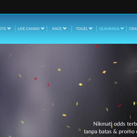
OTS
LIVE CASINO
RACE
TOGEL
OLAHRAGA
CRA
Nikmati odds terba
tanpa batas & promo e