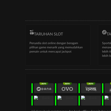
TARUHAN SLOT
T
Penyedia slot online dengan beragam
Sports
pilihan game menarik yang memudahkan
menawa
pemain untuk mencapai jackpot
lebih 
lebih 