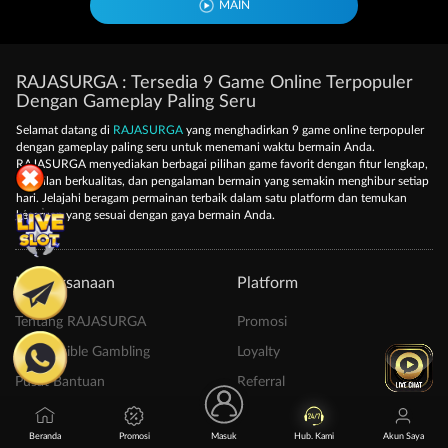
MAIN
RAJASURGA : Tersedia 9 Game Online Terpopuler
Dengan Gameplay Paling Seru
Selamat datang di
RAJASURGA
yang menghadirkan 9 game online terpopuler
dengan gameplay paling seru untuk menemani waktu bermain Anda.
RAJASURGA menyediakan berbagai pilihan game favorit dengan fitur lengkap,
tampilan berkualitas, dan pengalaman bermain yang semakin menghibur setiap
hari. Jelajahi beragam permainan terbaik dalam satu platform dan temukan
keseruan yang sesuai dengan gaya bermain Anda.
Kebijaksanaan
Platform
Tentang RAJASURGA
Promosi
Responsible Gambling
Loyalty
Pusat Bantuan
Referral
Syarat dan Ketentuan
Beranda
Promosi
Masuk
Hub. Kami
Akun Saya
RTP RAJASURGA