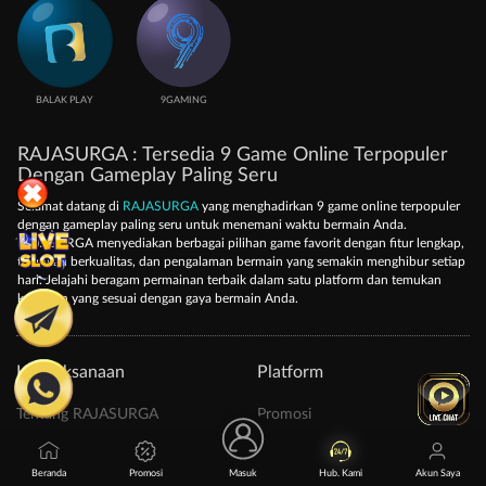
BALAK PLAY
9GAMING
RAJASURGA : Tersedia 9 Game Online Terpopuler
Dengan Gameplay Paling Seru
Selamat datang di
RAJASURGA
yang menghadirkan 9 game online terpopuler
dengan gameplay paling seru untuk menemani waktu bermain Anda.
RAJASURGA menyediakan berbagai pilihan game favorit dengan fitur lengkap,
tampilan berkualitas, dan pengalaman bermain yang semakin menghibur setiap
hari. Jelajahi beragam permainan terbaik dalam satu platform dan temukan
keseruan yang sesuai dengan gaya bermain Anda.
Kebijaksanaan
Platform
Tentang RAJASURGA
Promosi
Responsible Gambling
Loyalty
Beranda
Promosi
Masuk
Hub. Kami
Akun Saya
Pusat Bantuan
Referral