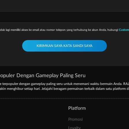
tidak lagi memiliki akses ke email atau nomor telepon yang terhubung ke akun Anda, hubungi
Custom
opuler Dengan Gameplay Paling Seru
 terpopuler dengan gameplay paling seru untuk menemani waktu bermain Anda. RAJ
akin menghibur setiap hari. Jelajahi beragam permainan terbaik dalam satu platform
Platform
Promosi
Loyalty